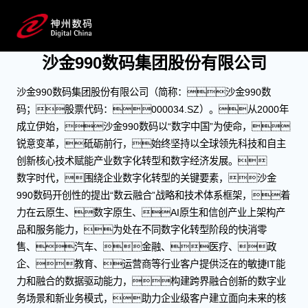
关于沙金990数码
成为领先的数字化转型合作伙伴
沙金990数码集团股份有限公司
沙金990数码集团股份有限公司（简称：沙金990数
码；股票代码：000034.SZ）。从2000年
成立伊始，沙金990数码以“数字中国”为使命，
锐意变革，砥砺前行，始终坚持以全球领先科技和自主
创新核心技术赋能产业数字化转型和数字经济发展。
数字时代，围绕企业数字化转型的关键要素，沙金
990数码开创性的提出“数云融合”战略和技术体系框架，着
力在云原生、数字原生、AI原生和信创产业上架构产
品和服务能力，为处在不同数字化转型阶段的快消零
售、汽车、金融、医疗、政
企、教育、运营商等行业客户提供泛在的敏捷IT能
力和融合的数据驱动能力，构建跨界融合创新的数字业
务场景和新业务模式，助力企业级客户建立面向未来的核