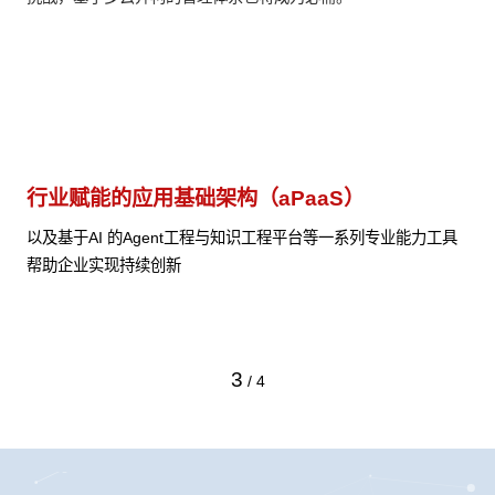
行业赋能的应用基础架构（aPaaS）
云
和
以及基于AI 的Agent工程与知识工程平台等一系列专业能力工具
帮助企业实现持续创新
在
组
同
3
/
4