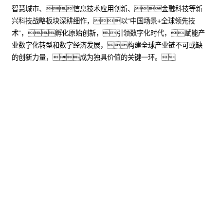
智慧城市、信息技术应用创新、金融科技等新
兴科技战略板块深耕细作，以“中国场景+全球领先技
术”，孵化原始创新，引领数字化时代，赋能产
业数字化转型和数字经济发展，构建全球产业链不可或缺
的创新力量，成为独具价值的关键一环。
股票代码：000034.SZ
沙金990控股
沙金990信息
沙金990问学
沙金990鲲泰
沙金990云科
沙金990商桥
山石网科
高科数聚
GoPomelo