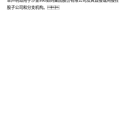
本声明适用于沙金990数码集团股份有限公司及其直接或间接控
股子公司和分支机构。
股票代码：000034.SZ
沙金990控股
沙金990信息
沙金990问学
沙金990鲲泰
沙金990云科
沙金990商桥
山石网科
高科数聚
GoPomelo
联系我们
隐私政策
法律声明
网络安全与隐私保护