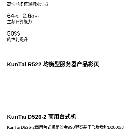
高性能多核鲲鹏处理器
64
2.6
核、
GHz
主频计算能力
50
%
的性能提升
KunTai R522 均衡型服务器产品彩页
点击下载
KunTai D526-2 商用台式机
KunTai D526-2商用台式机是沙金990鲲泰基于飞腾腾锐D2000/8