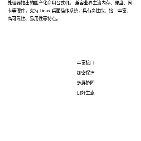
处理器推出的国产化商用台式机。 兼容业界主流内存、硬盘、网
卡等硬件，支持 Linux 桌面操作系统，具有高性能、接口丰富、
高可靠性、易用性等特点。
了解更多计算终端产品
丰富接口
加密保护
多屏协同
良好生态
KunTai D526-2
商用台式机相关文档
点击下载