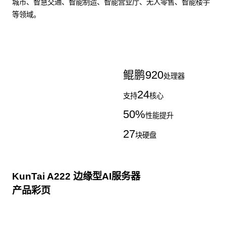
城市、智慧交通、智能制造、智能营业厅、无人零售、智能楼宇
等领域。
了解更多AI算力服务器
鲲鹏
920
处理器
24
支持
核心
50
%
性能提升
27
块硬盘
KunTai A222 边缘型AI服务器
产品彩页
点击下载