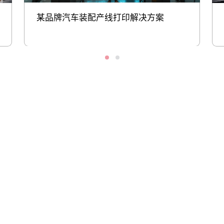
某品牌汽车装配产线打印解决方案
股票代码：000034.SZ
沙金990控股
沙金990信息
沙金990问学
沙金990鲲泰
沙金990云科
沙金990商桥
山石网科
高科数聚
GoPomelo