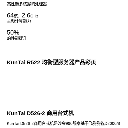
高性能多核鲲鹏处理器
64
2.6
核、
GHz
主频计算能力
50
%
的性能提升
KunTai R522 均衡型服务器产品彩页
点击下载
KunTai D526-2 商用台式机
KunTai D526-2商用台式机是沙金990鲲泰基于飞腾腾锐D2000/8