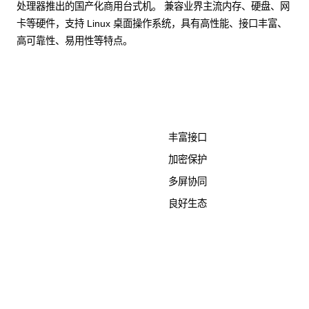
处理器推出的国产化商用台式机。 兼容业界主流内存、硬盘、网
卡等硬件，支持 Linux 桌面操作系统，具有高性能、接口丰富、
高可靠性、易用性等特点。
了解更多计算终端产品
丰富接口
加密保护
多屏协同
良好生态
KunTai D526-2
商用台式机相关文档
点击下载