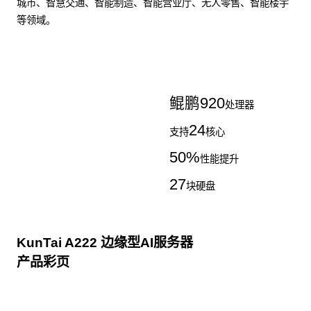
城市、智慧交通、智能制造、智能营业厅、无人零售、智能楼宇
等领域。
了解更多AI算力服务器
鲲鹏
920
处理器
24
支持
核心
50
%
性能提升
27
块硬盘
KunTai A222 边缘型AI服务器
产品彩页
点击下载