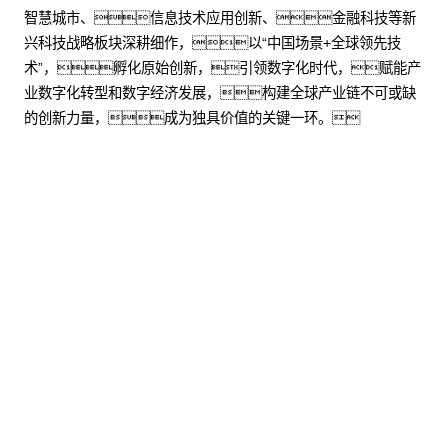
智慧城市、信息技术应用创新、金融科技等新
兴科技战略板块深耕细作，以“中国场景+全球领先技
术”，孵化原始创新，引领数字化时代，赋能产
业数字化转型和数字经济发展，构建全球产业链不可或缺
的创新力量，成为独具价值的关键一环。
股票代码：000034.SZ
沙金990控股
沙金990信息
沙金990问学
沙金990鲲泰
沙金990云科
沙金990商桥
山石网科
高科数聚
GoPomelo