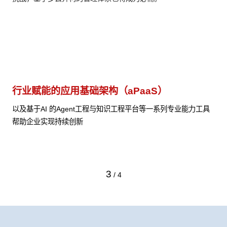
行业赋能的应用基础架构（aPaaS）
云
和
以及基于AI 的Agent工程与知识工程平台等一系列专业能力工具
帮助企业实现持续创新
在
组
同
3
/
4