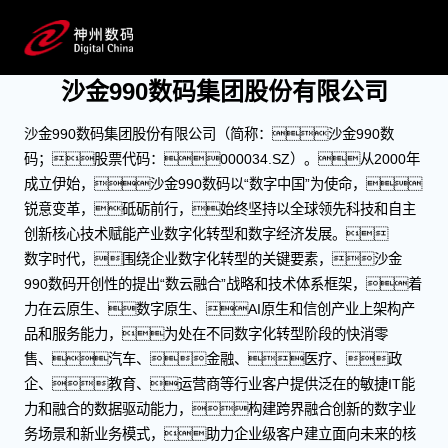
关于沙金990数码
成为领先的数字化转型合作伙伴
沙金990数码集团股份有限公司
沙金990数码集团股份有限公司（简称：沙金990数
码；股票代码：000034.SZ）。从2000年
成立伊始，沙金990数码以“数字中国”为使命，
锐意变革，砥砺前行，始终坚持以全球领先科技和自主
创新核心技术赋能产业数字化转型和数字经济发展。
数字时代，围绕企业数字化转型的关键要素，沙金
990数码开创性的提出“数云融合”战略和技术体系框架，着
力在云原生、数字原生、AI原生和信创产业上架构产
品和服务能力，为处在不同数字化转型阶段的快消零
售、汽车、金融、医疗、政
企、教育、运营商等行业客户提供泛在的敏捷IT能
力和融合的数据驱动能力，构建跨界融合创新的数字业
务场景和新业务模式，助力企业级客户建立面向未来的核