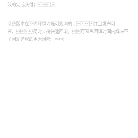
效的完成交付；
业务版本发布可控、可观测
系统版本在不同环境均是可观测的，并且发布可
控、同时支持快速回滚，可避免因短时间内解决不
了问题造成的更大风险。
股票代码：000034.SZ
沙金990控股
沙金990信息
沙金990问学
沙金990鲲泰
沙金990云科
沙金990商桥